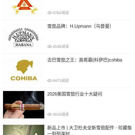
4784
阅读
雪茄品牌：H.Upmann（乌普曼）
4549
阅读
古巴雪茄之王：高希霸(科伊巴)cohiba
6473
阅读
2026美国雪茄行业十大疑问
3019
阅读
新品上市 | 大卫杜夫全新雪茄配件 · 珍藏每
一刻茄享时