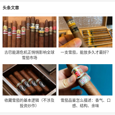
（2026新规权威版）：
常见组合
新手从零开始
头条文章
10 年老玩家教你避开
80%智商税
古巴能源危机正悄悄影响全球
一支雪茄，能放多久才最好？
雪茄市场
收藏雪茄的基本逻辑（不涉及
雪茄品鉴怎么描述：香气、口
投资炒作）
感、结构、余味