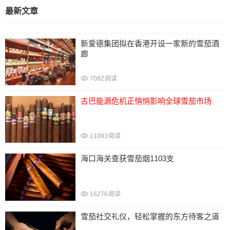
最新文章
新爱德集团拟在香港开设一家新的雪茄酒
廊
7082
阅读
古巴能源危机正悄悄影响全球雪茄市场
11093
阅读
海口海关查获雪茄烟1103支
16276
阅读
雪茄社交礼仪，轻松掌握的东方待客之道