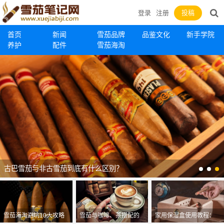
登录
注册
投稿
首页
新闻
雪茄品牌
品鉴文化
新手学院
养护
配件
雪茄海淘
古巴雪茄与非古雪茄到底有什么区别？
雪茄海淘避坑10大攻略
雪茄与咖啡、茶搭配的
家用保湿盒使用教程：