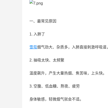
一、最常见原因
1. 入肺了
雪茄
烟气劲大、杂质多，入肺直接刺激呼吸道
2. 抽吸太快、太频繁
温度飙升，产生大量热烟、焦苦味，上头快。
3. 空腹、低血糖、熬夜、疲劳
身体敏感，轻微烟气就会不适。