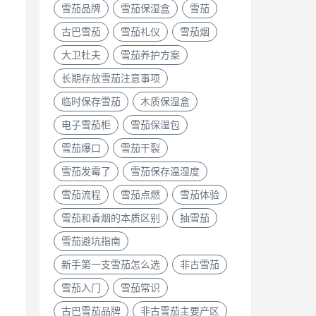
雪茄品牌
雪茄保湿盒
雪茄
古巴雪茄
雪茄礼仪
雪茄烟
大卫杜夫
雪茄养护方案
长期存放雪茄注意事项
临时保存雪茄
木质保湿盒
电子雪茄柜
雪茄保湿包
雪茄爆口
雪茄干裂
雪茄发霉了
雪茄保存温湿度
雪茄流程
雪茄点燃
雪茄体验
雪茄和香烟的本质区别
抽雪茄
雪茄避坑指南
新手第一支雪茄怎么选
非古雪茄
雪茄入门
雪茄常识
古巴雪茄品牌
非古雪茄主要产区