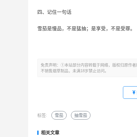
四、记住一句话
雪茄是慢品，不是猛抽；是享受，不是受罪。
文
免责声明：①本站部分内容转载于网络，版权归原作者
章
不销售烟草制品，未满18岁禁止访问。
导
航
标签:
雪茄
抽雪茄
相关文章