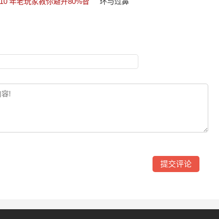
10 年老玩家教你避开80%智
环与过鼻