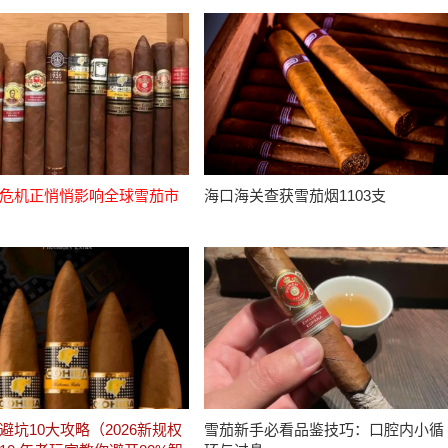
危机正悄悄影响全球雪茄市
海口海关查获雪茄烟1103支
避坑10大攻略（2026新规权
雪茄新手必看品鉴技巧：口腔内小循