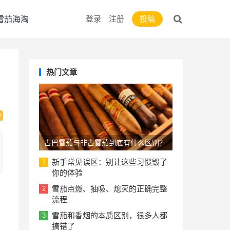
登录
注册
投稿
雪茄海淘
热门文章
古巴雪茄与非古雪茄到底有什么区别？
新手常见误区：别让这些习惯毁了
1
你的体验
雪茄点燃、抽吸、熄灭的正确完整
2
，
流程
雪茄和香烟的本质区别，很多人都
3
搞错了