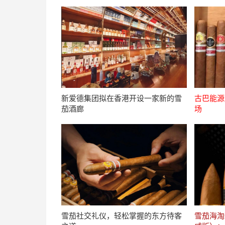
新爱德集团拟在香港开设一家新的雪
古巴能源
茄酒廊
场
雪茄社交礼仪，轻松掌握的东方待客
雪茄海淘