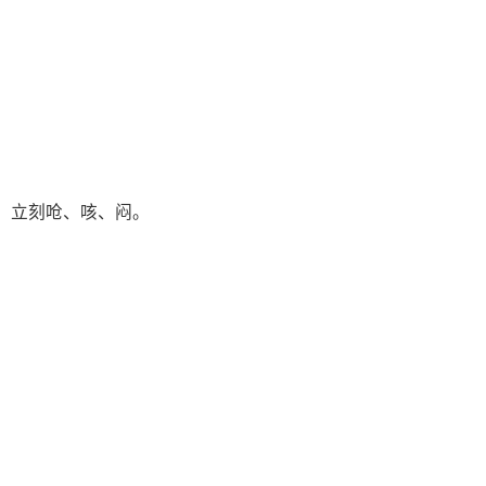
，立刻呛、咳、闷。